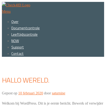
Ga
naar
Menu
de
Over
inhoud
Documentcontrole
Leeftijdscontrole
NOW
Support
Contact
HALLO WERELD.
Gepost op
10 februari 2020
door
saturnine
Welkom bij WordPress. Dit is je eerste bericht. Bewerk of verwijder